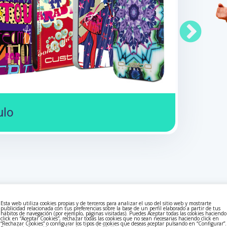
ulo
Esta web utiliza cookies propias y de terceros para analizar el uso del sitio web y mostrarte
publicidad relacionada con tus preferencias sobre la base de un perfil elaborado a partir de tus
hábitos de navegación (por ejemplo, páginas visitadas). Puedes Aceptar todas las cookies haciendo
click en “Aceptar Cookies”, rechazar todas las cookies que no sean necesarias haciendo click en
“Rechazar Cookies” o configurar los tipos de cookies que deseas aceptar pulsando en “Configurar”.