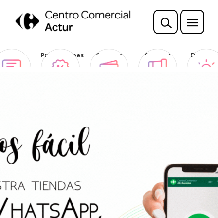
Opina
Promociones
Ofertas
Sorteos
Descubr
Club