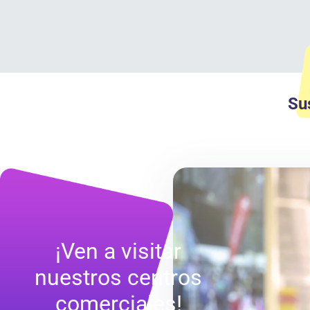
Su
¡Ven a visitar
nuestros centros
comerciales!