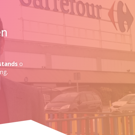
en
stands
o
ng.