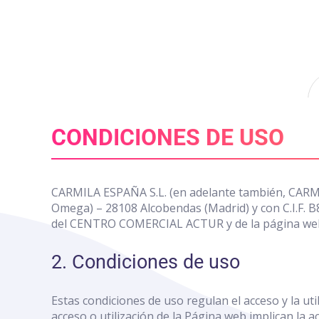
Nota:
este
sitio
web
incluye
un
sistema
de
CONDICIONES DE USO
accesibilidad.
Presione
Control-
F11
CARMILA ESPAÑA S.L. (en adelante también, CARMILA
para
Omega) – 28108 Alcobendas (Madrid) y con C.I.F. B
ajustar
del CENTRO COMERCIAL ACTUR y de la página w
el
sitio
2. Condiciones de uso
web
a
las
Estas condiciones de uso regulan el acceso y la ut
personas
acceso o utilización de la Página web implican la 