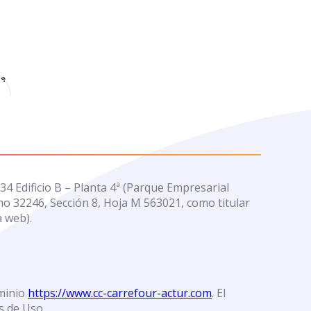
e
4 Edificio B – Planta 4ª (Parque Empresarial
mo 32246, Sección 8, Hoja M 563021, como titular
a web).
ominio
https://www.cc-carrefour-actur.com
. El
s de Uso.