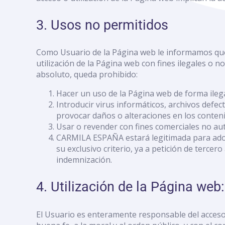
con
discapacidad
3. Usos no permitidos
visual
que
están
Como Usuario de la Página web le informamos que 
usando
utilización de la Página web con fines ilegales o no
un
absoluto, queda prohibido:
lector
de
Hacer un uso de la Página web de forma ilegal
pantalla;
Introducir virus informáticos, archivos defe
Presione
provocar daños o alteraciones en los conten
Control-
Usar o revender con fines comerciales no au
F10
CARMILA ESPAÑA estará legitimada para adopta
para
su exclusivo criterio, ya a petición de terc
abrir
indemnización.
un
menú
4. Utilización de la Página web
de
accesibilidad.
El Usuario es enteramente responsable del acceso y