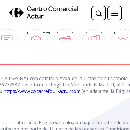
Opina
Promociones
Ofertas
Sorteos
Descubr
Club
 ESPAÑA), con domicilio Avda. de la Transición Española, 3
86772837, inscrita en el Registro Mercantil de Madrid, al To
eb
https://www.cc-carrefour-actur.com
(en adelante, la Págin
ilización libre de la Página web alojada bajo el nombre de d
aceptación por parte del Usuario de las presentes Condicione