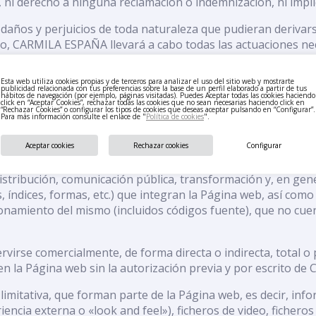
ar, ni derecho a ninguna reclamación o indemnización, ni im
os y perjuicios de toda naturaleza que pudieran derivarse 
o, CARMILA ESPAÑA llevará a cabo todas las actuaciones nec
Esta web utiliza cookies propias y de terceros para analizar el uso del sitio web y mostrarte
publicidad relacionada con tus preferencias sobre la base de un perfil elaborado a partir de tus
trial
hábitos de navegación (por ejemplo, páginas visitadas). Puedes Aceptar todas las cookies haciendo
click en “Aceptar Cookies”, rechazar todas las cookies que no sean necesarias haciendo click en
“Rechazar Cookies” o configurar los tipos de cookies que deseas aceptar pulsando en “Configurar”.
Para más información consulte el enlace de "
Política de cookies
".
n que consiste la Página web, es el titular de todos los der
Aceptar cookies
Rechazar cookies
Configurar
stribución, comunicación pública, transformación y, en gener
 índices, formas, etc.) que integran la Página web, así como 
ionamiento del mismo (incluidos códigos fuente), que no cuen
rvirse comercialmente, de forma directa o indirecta, total o
men la Página web sin la autorización previa y por escrito 
imitativa, que forman parte de la Página web, es decir, infor
ncia externa o «look and feel»), ficheros de video, ficheros